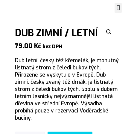
Spustit vi
Grafické práce
Zasaď strom
DUB ZIMNÍ / LETNÍ
79.00
Kč
bez DPH
Dub letní, česky též křemelák, je mohutný
listnatý strom z čeledi bukovitých.
Přirozeně se vyskytuje v Evropě. Dub
zimní, česky zvaný též drnák, je listnatý
strom z čeledi bukovitých. Spolu s dubem
letním lesnicky nejvýznamnější listnatá
dřevina ve střední Evropě. Výsadba
probíhá pouze v rezervaci Voděradské
bučiny.