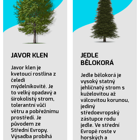
JAVOR KLEN
JEDLE
BĚLOKORÁ
Javor klen je
kvetoucí rostlina z
Jedle bělokorá je
čeledi
vysoký statný
mýdelníkovité. Je
jehličnatý strom s
to velký opadavý a
kuželovitou až
širokolistý strom,
válcovitou korunou,
tolerantní vůči
jediný
větru a pobřežnímu
středoevropský
prostředí. Je
zástupce rodu
původem ze
jedle. Ve střední
Střední Evropy.
Evropě roste v
Výsadba probíhá
horských a