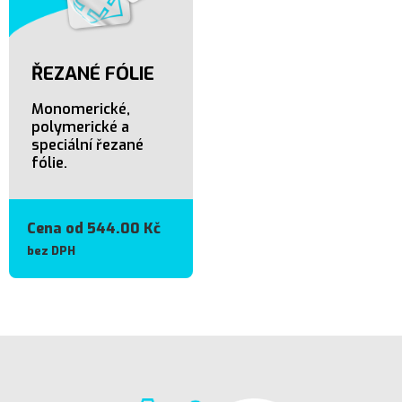
ŘEZANÉ FÓLIE
Monomerické,
polymerické a
speciální řezané
fólie.
Cena od
544.00
Kč
bez DPH