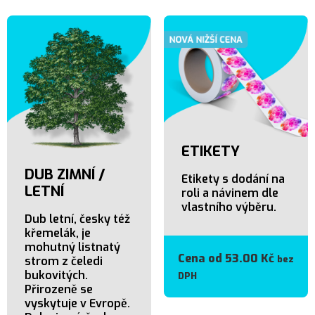
ETIKETY
DUB ZIMNÍ /
Etikety s dodání na
LETNÍ
roli a návinem dle
vlastního výběru.
Dub letní, česky též
křemelák, je
mohutný listnatý
Cena od
53.00
Kč
bez
strom z čeledi
bukovitých.
DPH
Přirozeně se
vyskytuje v Evropě.