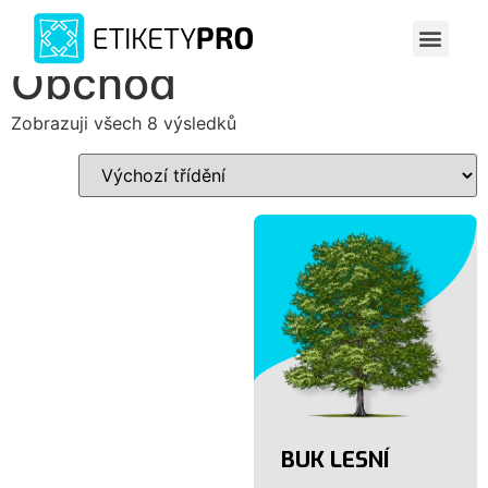
Spustit vi
Grafické práce
Zasaď strom
Obchod
Zobrazuji všech 8 výsledků
BUK LESNÍ