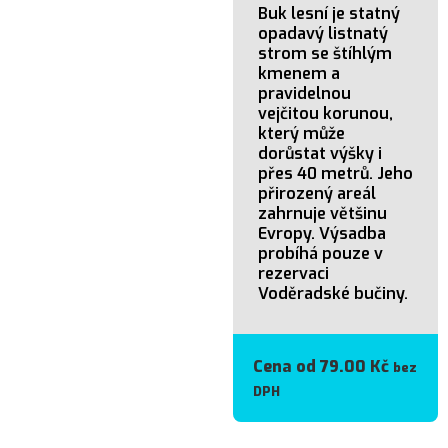
Buk lesní je statný
opadavý listnatý
strom se štíhlým
kmenem a
pravidelnou
vejčitou korunou,
který může
dorůstat výšky i
přes 40 metrů. Jeho
přirozený areál
zahrnuje většinu
Evropy. Výsadba
probíhá pouze v
rezervaci
Voděradské bučiny.
Cena od
79.00
Kč
bez
DPH