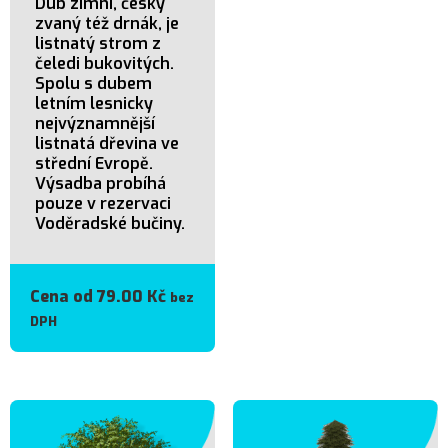
Dub zimní, česky
zvaný též drnák, je
listnatý strom z
čeledi bukovitých.
Spolu s dubem
letním lesnicky
nejvýznamnější
listnatá dřevina ve
střední Evropě.
Výsadba probíhá
pouze v rezervaci
Voděradské bučiny.
Cena od
79.00
Kč
bez
DPH